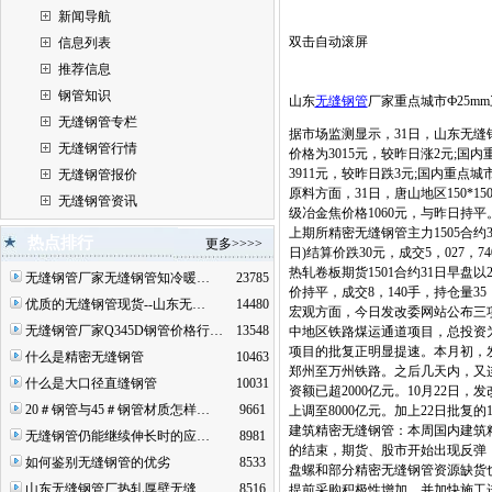
新闻导航
双击自动滚屏
信息列表
推荐信息
钢管知识
山东
无缝钢管
厂家重点城市Ф25m
无缝钢管专栏
据市场监测显示，31日，山东无缝钢
无缝钢管行情
价格为3015元，较昨日涨2元;国内
3911元，较昨日跌3元;国内重点城
无缝钢管报价
原料方面，31日，唐山地区150*1
无缝钢管资讯
级冶金焦价格1060元，与昨日持平
上期所精密无缝钢管主力1505合约3
热点排行
更多>>>>
日)结算价跌30元，成交5，027，74
热轧卷板期货1501合约31日早盘以2
无缝钢管厂家无缝钢管知冷暖…
23785
价持平，成交8，140手，持仓量35，
优质的无缝钢管现货--山东无…
14480
宏观方面，今日发改委网站公布三项
无缝钢管厂家Q345D钢管价格行…
13548
中地区铁路煤运通道项目，总投资为1
项目的批复正明显提速。本月初，
什么是精密无缝钢管
10463
郑州至万州铁路。之后几天内，又
什么是大口径直缝钢管
10031
资额已超2000亿元。10月22
20＃钢管与45＃钢管材质怎样…
9661
上调至8000亿元。加上22日批复
建筑精密无缝钢管：本周国内建筑
无缝钢管仍能继续伸长时的应…
8981
的结束，期货、股市开始出现反弹
如何鉴别无缝钢管的优劣
8533
盘螺和部分精密无缝钢管资源缺货
山东无缝钢管厂热轧厚壁无缝…
8516
提前采购积极性增加，并加快施工