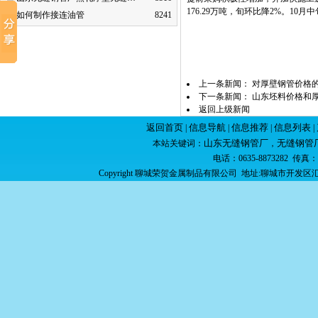
176.29万吨，旬环比降2%。10
如何制作接连油管
8241
上一条新闻：
对厚壁钢管价格
下一条新闻：
山东坯料价格和
返回上级新闻
返回首页
信息导航
信息推荐
信息列表
|
|
|
|
山东无缝钢管厂
无缝钢管
本站关键词：
，
电话：0635-8873282 传真：06
Copyright 聊城荣贺金属制品有限公司 地址:聊城市开发区