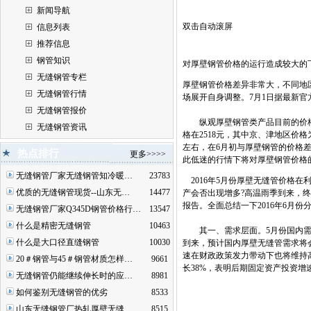
新闻导航
双击自动滚屏
信息列表
推荐信息
钢管知识
对厚壁钢管价格的运行造成较大的
无缝钢管专栏
厚壁钢管价格差异非常大，不同地
无缝钢管行情
场展开自身调整。7月1日据最新官
无缝钢管报价
纵观厚壁钢管类产品目前的价格定
无缝钢管资讯
格在2518元，其中京、津地区价格
左右，在6月初与厚壁钢管的价格
热点排行
更多>>>>
此低迷的行情下将对厚壁钢管价格
无缝钢管厂家无缝钢管知冷暖…
23783
2016年5月份厚壁无缝管价格在
优质的无缝钢管现货--山东无…
14477
产会否出现增多?高温雨季到来，终
报告。全面总结一下2016年6月
无缝钢管厂家Q345D钢管价格行…
13547
什么是精密无缝钢管
10463
其一、需求层面。5月份国内需求
什么是大口径直缝钢管
10030
到来，预计国内厚壁无缝管需求将
速在财政政策发力带动下也将维持高位
20＃钢管与45＃钢管材质怎样…
9661
长38%，表明后期固定资产投资
无缝钢管仍能继续伸长时的应…
8981
如何鉴别无缝钢管的优劣
8533
山东无缝钢管厂热轧厚壁无缝…
8515