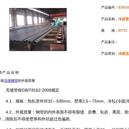
产品编号：
831034
产品名称：
冷拔管
规 格：
83*13
产品备注：
产品类别：
冷拔无
产 品 说 明
冷拔
无缝钢管
的外观质量
无缝管按GB/T8162-2008规定
4.1、规格：热轧管外径32～630mm。壁厚2.5～75mm。冷轧(冷拔)
4.2、外观质量：钢管的内外表面不得有裂缝、折叠、轧折、离层、
掉，清除后不得使壁厚和外径超过负偏差。