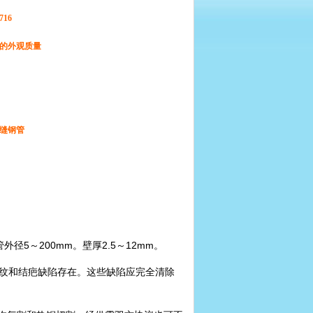
716
的外观质量
缝钢管
管外径5～200mm。壁厚2.5～12mm。
发纹和结疤缺陷存在。这些缺陷应完全清除