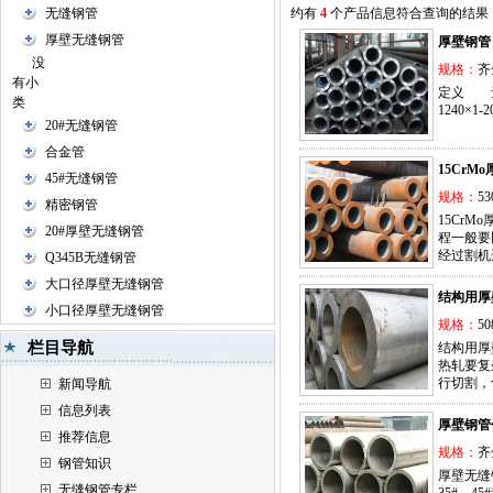
无缝钢管
约有
4
个产品信息符合查询的结果
厚壁无缝钢管
厚壁钢管
没
规格：
齐
有小
定义 无
类
1240
20#无缝钢管
合金管
15CrM
45#无缝钢管
规格：
53
精密钢管
15Cr
20#厚壁无缝钢管
程一般要
经过割机
Q345B无缝钢管
大口径厚壁无缝钢管
结构用厚
小口径厚壁无缝钢管
规格：
50
栏目导航
结构用厚
热轧要复
行切割，
新闻导航
信息列表
厚壁钢管
推荐信息
规格：
齐
钢管知识
厚壁无缝
无缝钢管专栏