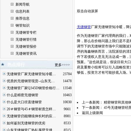
新闻导航
双击自动滚屏
信息列表
推荐信息
钢管知识
无缝钢管
厂家无缝钢管知冷暖，降
无缝钢管专栏
作为无缝钢管厂家代理商的我们，
无缝钢管行情
降，那么在价格问题上我们是不是
调节下的无缝钢管市场中只能随波
无缝钢管报价
序的海鑫钢铁而言，法院派驻的清
无缝钢管资讯
件下若债权人意见无法达成一致，
预案。”这也就是说，假设目前大
热点排行
更多>>>>
府及重整小组将可以引入战略投资
够低，投资方才有可能抄底入场。
无缝钢管厂家无缝钢管知冷暖…
23784
优质的无缝钢管现货--山东无…
14478
无缝钢管厂家Q345D钢管价格行…
13548
什么是精密无缝钢管
10463
什么是大口径直缝钢管
10030
上一条新闻：
精密钢管和其他
下一条新闻：
45号无缝钢管经
20＃钢管与45＃钢管材质怎样…
9661
返回上级新闻
无缝钢管仍能继续伸长时的应…
8981
如何鉴别无缝钢管的优劣
8533
山东无缝钢管厂热轧厚壁无缝…
8515